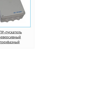
ПР–пускатель
реверсивный
трехфазный