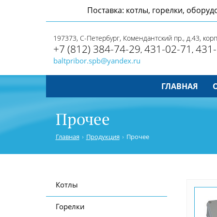
Поставка: котлы, горелки, обору
197373,
С-Петербург
, Комендантский пр., д.43, корп
+7 (812)
384-74-29
431-02-71
431-
,
,
baltpribor.spb@yandex.ru
ГЛАВНАЯ
Прочее
Главная
Продукция
Прочее
Котлы
Горелки