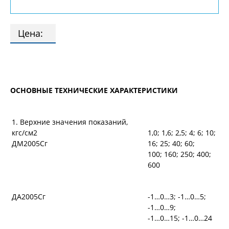
Цена:
ОСНОВНЫЕ ТЕХНИЧЕСКИЕ ХАРАКТЕРИСТИКИ
1. Верхние значения показаний,
кгс/см2
1,0; 1,6; 2,5; 4; 6; 10;
ДМ2005Сг
16; 25; 40; 60;
100; 160; 250; 400;
600
ДА2005Сг
-1…0…3; -1…0…5;
-1…0…9;
-1…0…15; -1…0…24